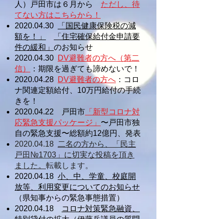
人）戸田市は６月から
ただし、待
てない方はこちらから！
2020.04.30
「国民健康保険税の減
額を！」
「住宅確保給付金申請要
件の緩和」
のお知らせ
2020.04.30
DV避難者の方へ（第二
信）
：期限を過ぎても諦めないで！
2
020.04.28
DV避難者の方へ
：コロ
ナ関連定額給付、10万円給付の手続
きを！
2020.04.22
戸田市
「新型コロナ対
応緊急支援パッケージ」
〜戸田市独
自の緊急支援〜総額約12億円、発表
2020.04.18
二名の方から、「民主
戸田№1703」に切実な投稿を頂き
ました。
転載します。
2020.04.18
小、中、学童、校庭開
放等、利用変更についてのお知らせ
（県知事からの緊急事態措置）
2020.04.18
コロナ対策緊急融資、