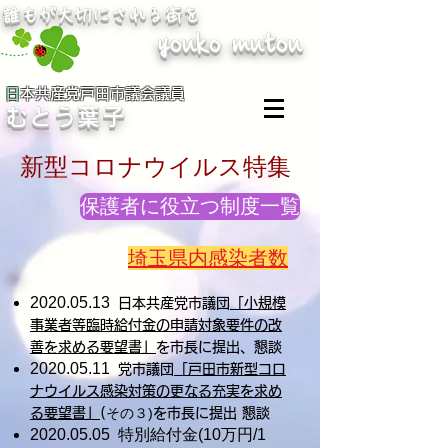
​誰もが大切にされる街を
youko mutou
​
​
日本共産党戸田市議会議員
むとう葉子
新型コロナウイルス特集
保護者に役立つ制度一覧
埼玉県内感染者数
2020.05.13
日本共産党市議団
「小規模
事業者等臨時給付金の申請対象要件の改
善を求める要望書」
を市長に提出、懇談
2020.05.11
党市議団
「戸田市新型コロ
ナウイルス感染対策の更なる充実を求め
その３)
る要望書」
(
を市長に提出 懇談
2020.05.05
特別給付金(10万円/1