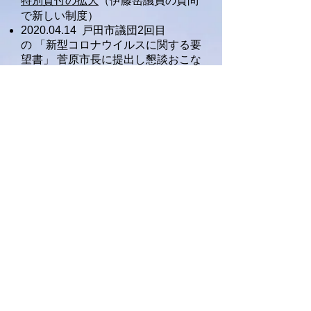
特別貸付の拡大
（伊藤岳議員の質問
で新しい制度）
2020.04.14 戸田市議団2回目
の 「新型コロナウイルスに関する要
望書」 菅原市長に提出し懇談おこな
う
2020.04.01
「新型コロナウイルス感
染に関するアンケート」
開始
（fax、郵送でお届けください）
2020.03.03 日本共産党戸田市議団
「新型コロナウイル
スに関する要望
書」
菅原市長に提出し懇談おこな
う
】
2020.03.02 党市議団、
一般質問中
止に関する見解
を発表
戻る
Copyright(c)2020 Mutou Youko supporters.
all right reserved.