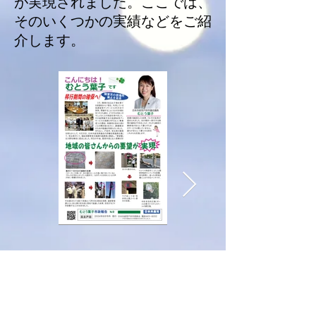
が実現されました。ここでは、
そのいくつかの実績などをご紹
介します。
実績報告9-
実績報告9-
1/20
1.jpg
2.jpg