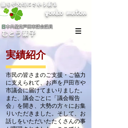
​誰もが大切にされる街を
youko mutou
​
​
日本共産党戸田市議会議員
むとう葉子
​実績紹介
市民の皆さまのご支援・ご協力
に支えられて、お声を戸田市や
市議会に届けてまいりました。
また、議会ごとに「議会報告
会」を開き、大勢の方々にお集
りいただきました。そして、お
話しをいただいたたくさんの事